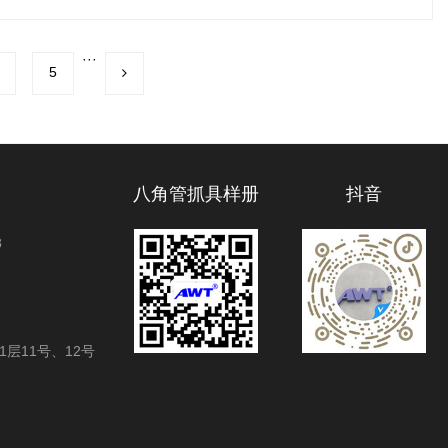
···
5
八角管抓具样册
抖音
8
层11号、12号