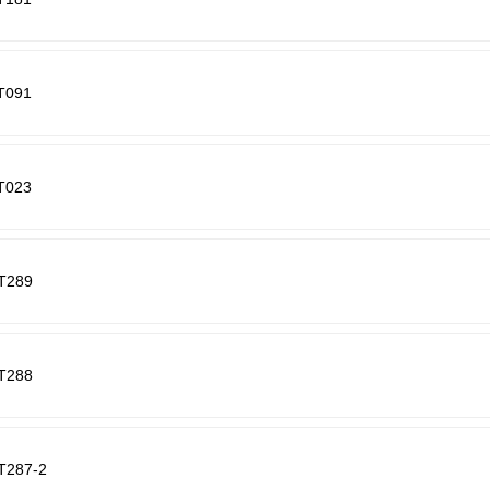
T091
T023
T289
T288
T287-2